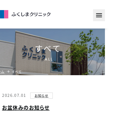
コ
ン
テ
ン
ツ
へ
すべて
ス
キ
ALL
ッ
ーム
すべて
プ
2026.07.01
お知らせ
お盆休みのお知らせ