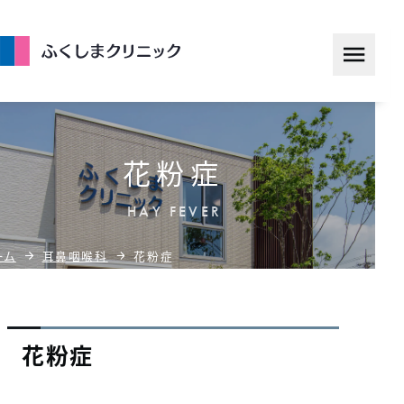
コ
ン
テ
ン
ツ
へ
花粉症
ス
キ
HAY FEVER
ッ
ーム
耳鼻咽喉科
花粉症
プ
花粉症